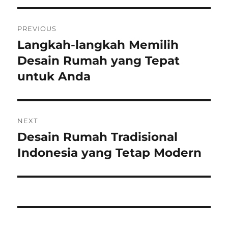
Post
PREVIOUS
navigation
Langkah-langkah Memilih
Previous
post:
Desain Rumah yang Tepat
untuk Anda
NEXT
Desain Rumah Tradisional
Next
post:
Indonesia yang Tetap Modern