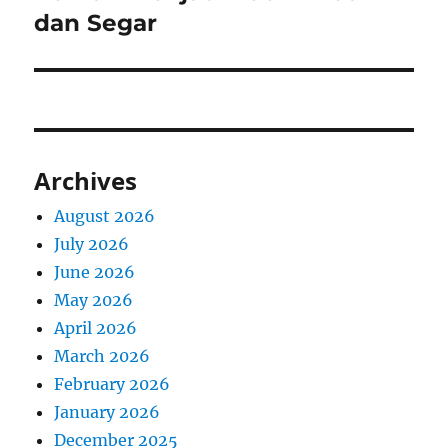
dan Segar
Archives
August 2026
July 2026
June 2026
May 2026
April 2026
March 2026
February 2026
January 2026
December 2025