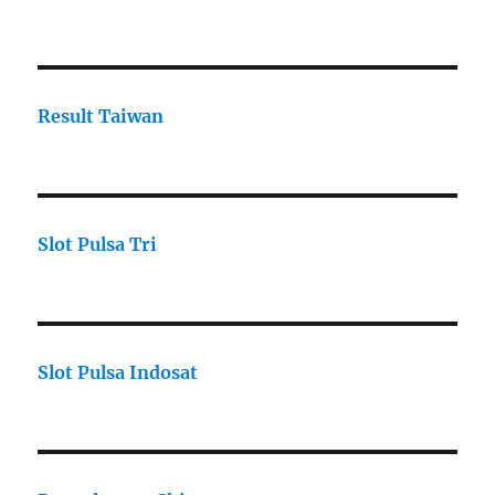
Result Taiwan
Slot Pulsa Tri
Slot Pulsa Indosat