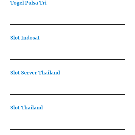
Togel Pulsa Tri
Slot Indosat
Slot Server Thailand
Slot Thailand