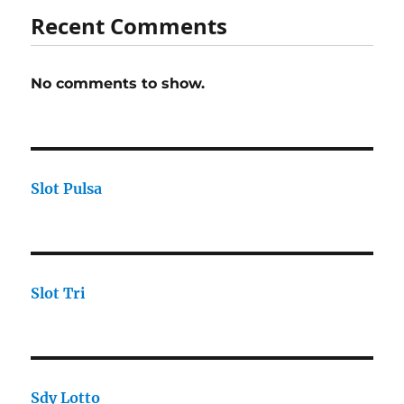
Recent Comments
No comments to show.
Slot Pulsa
Slot Tri
Sdy Lotto