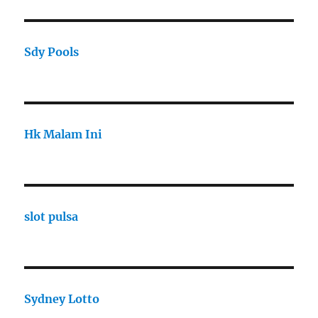
Sdy Pools
Hk Malam Ini
slot pulsa
Sydney Lotto