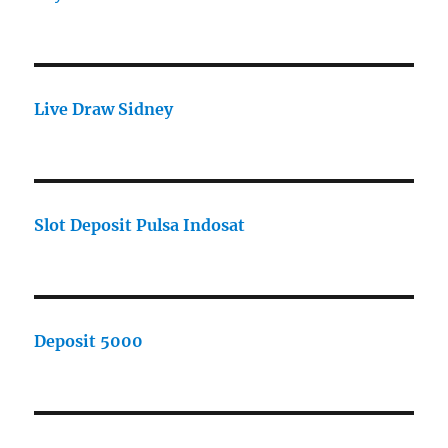
Live Draw Sidney
Slot Deposit Pulsa Indosat
Deposit 5000