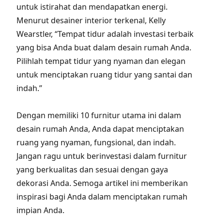
untuk istirahat dan mendapatkan energi.
Menurut desainer interior terkenal, Kelly
Wearstler, “Tempat tidur adalah investasi terbaik
yang bisa Anda buat dalam desain rumah Anda.
Pilihlah tempat tidur yang nyaman dan elegan
untuk menciptakan ruang tidur yang santai dan
indah.”
Dengan memiliki 10 furnitur utama ini dalam
desain rumah Anda, Anda dapat menciptakan
ruang yang nyaman, fungsional, dan indah.
Jangan ragu untuk berinvestasi dalam furnitur
yang berkualitas dan sesuai dengan gaya
dekorasi Anda. Semoga artikel ini memberikan
inspirasi bagi Anda dalam menciptakan rumah
impian Anda.