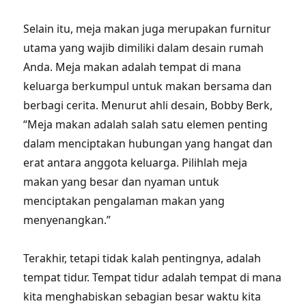
Selain itu, meja makan juga merupakan furnitur
utama yang wajib dimiliki dalam desain rumah
Anda. Meja makan adalah tempat di mana
keluarga berkumpul untuk makan bersama dan
berbagi cerita. Menurut ahli desain, Bobby Berk,
“Meja makan adalah salah satu elemen penting
dalam menciptakan hubungan yang hangat dan
erat antara anggota keluarga. Pilihlah meja
makan yang besar dan nyaman untuk
menciptakan pengalaman makan yang
menyenangkan.”
Terakhir, tetapi tidak kalah pentingnya, adalah
tempat tidur. Tempat tidur adalah tempat di mana
kita menghabiskan sebagian besar waktu kita