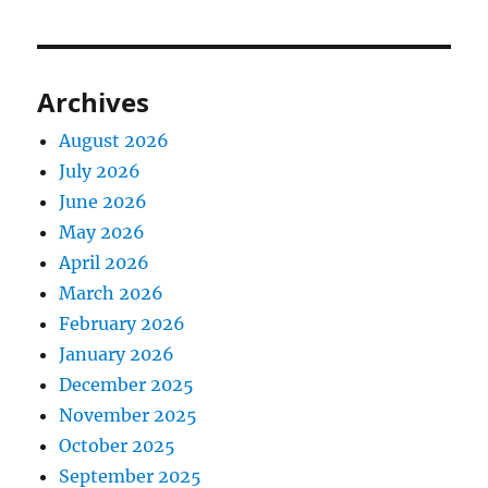
Archives
August 2026
July 2026
June 2026
May 2026
April 2026
March 2026
February 2026
January 2026
December 2025
November 2025
October 2025
September 2025