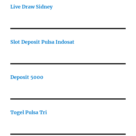
Live Draw Sidney
Slot Deposit Pulsa Indosat
Deposit 5000
Togel Pulsa Tri