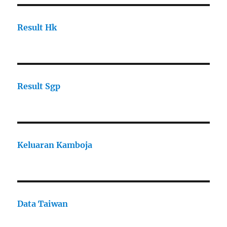
Result Hk
Result Sgp
Keluaran Kamboja
Data Taiwan