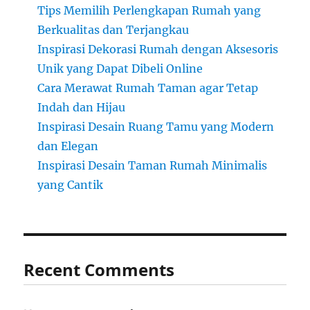
Tips Memilih Perlengkapan Rumah yang
Berkualitas dan Terjangkau
Inspirasi Dekorasi Rumah dengan Aksesoris
Unik yang Dapat Dibeli Online
Cara Merawat Rumah Taman agar Tetap
Indah dan Hijau
Inspirasi Desain Ruang Tamu yang Modern
dan Elegan
Inspirasi Desain Taman Rumah Minimalis
yang Cantik
Recent Comments