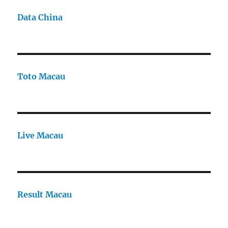
Data China
Toto Macau
Live Macau
Result Macau