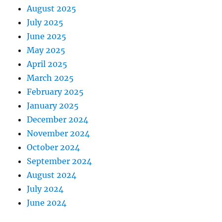
August 2025
July 2025
June 2025
May 2025
April 2025
March 2025
February 2025
January 2025
December 2024
November 2024
October 2024
September 2024
August 2024
July 2024
June 2024