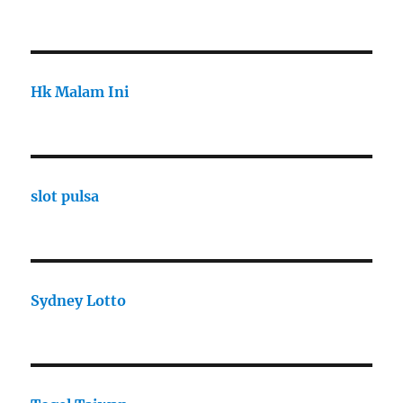
Hk Malam Ini
slot pulsa
Sydney Lotto