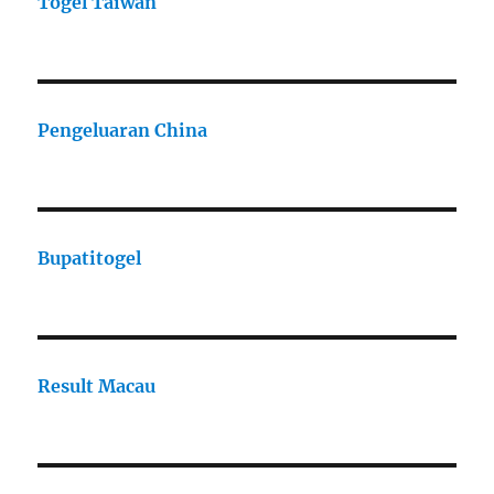
Togel Taiwan
Pengeluaran China
Bupatitogel
Result Macau