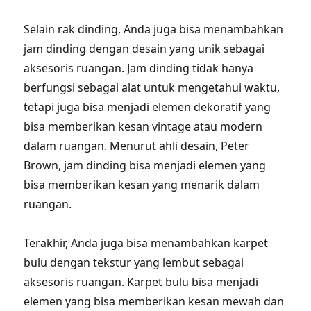
Selain rak dinding, Anda juga bisa menambahkan
jam dinding dengan desain yang unik sebagai
aksesoris ruangan. Jam dinding tidak hanya
berfungsi sebagai alat untuk mengetahui waktu,
tetapi juga bisa menjadi elemen dekoratif yang
bisa memberikan kesan vintage atau modern
dalam ruangan. Menurut ahli desain, Peter
Brown, jam dinding bisa menjadi elemen yang
bisa memberikan kesan yang menarik dalam
ruangan.
Terakhir, Anda juga bisa menambahkan karpet
bulu dengan tekstur yang lembut sebagai
aksesoris ruangan. Karpet bulu bisa menjadi
elemen yang bisa memberikan kesan mewah dan