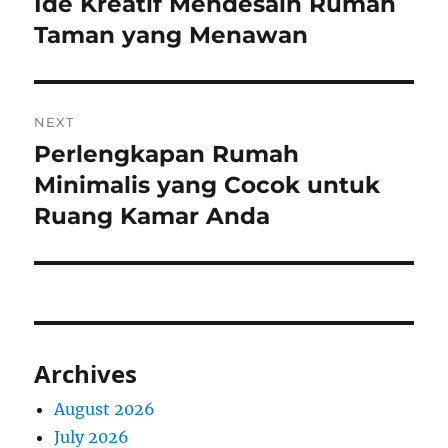
Ide Kreatif Mendesain Rumah
Previous
post:
Taman yang Menawan
NEXT
Perlengkapan Rumah
Next
post:
Minimalis yang Cocok untuk
Ruang Kamar Anda
Archives
August 2026
July 2026