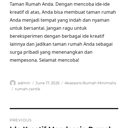
Taman Rumah Anda. Dengan mencoba ide-ide
kreatif di atas, Anda bisa membuat taman rumah
Anda menjadi tempat yang indah dan nyaman
untuk bersantai. Jangan ragu untuk
bereksperimen dengan berbagai ide kreatif
lainnya dan jadikan taman rumah Anda sebagai
surga pribadi yang menenangkan dan
mempesona. Selamat mencoba!
Author
Posted
Categories
admin
June 17, 2025
Aksesoris Rumah Minimalis
on
Tags
rumah cantik
Post
PREVIOUS
navigation