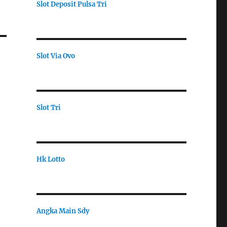
Slot Deposit Pulsa Tri
Slot Via Ovo
Slot Tri
Hk Lotto
Angka Main Sdy