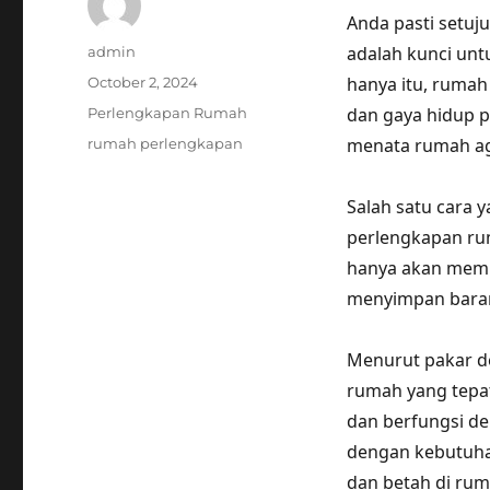
Anda pasti setu
Author
adalah kunci unt
admin
Posted
hanya itu, rumah
October 2, 2024
on
Categories
dan gaya hidup p
Perlengkapan Rumah
Tags
menata rumah aga
rumah perlengkapan
Salah satu cara 
perlengkapan ru
hanya akan memp
menyimpan baran
Menurut pakar de
rumah yang tepa
dan berfungsi d
dengan kebutuha
dan betah di rum