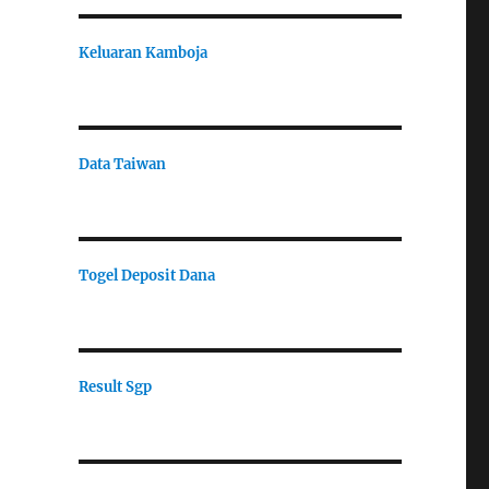
Keluaran Kamboja
Data Taiwan
Togel Deposit Dana
Result Sgp