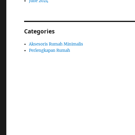
June 2024
Categories
Aksesoris Rumah Minimalis
Perlengkapan Rumah