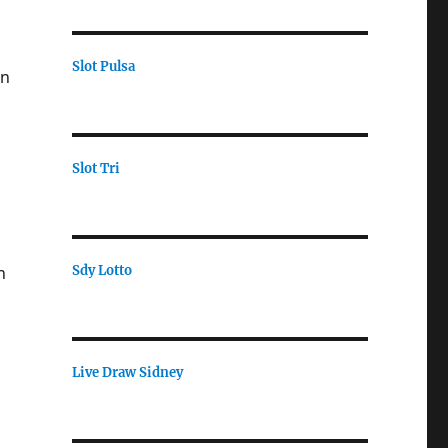
Slot Pulsa
an
Slot Tri
Sdy Lotto
n
Live Draw Sidney