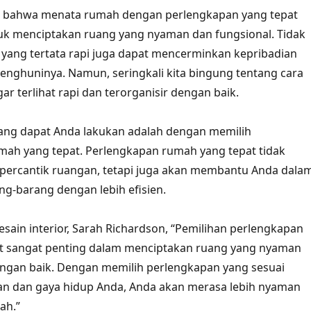
ju bahwa menata rumah dengan perlengkapan yang tepat
uk menciptakan ruang yang nyaman dan fungsional. Tidak
 yang tertata rapi juga dapat mencerminkan kepribadian
enghuninya. Namun, seringkali kita bingung tentang cara
r terlihat rapi dan terorganisir dengan baik.
yang dapat Anda lakukan adalah dengan memilih
mah yang tepat. Perlengkapan rumah yang tepat tidak
ercantik ruangan, tetapi juga akan membantu Anda dala
g-barang dengan lebih efisien.
sain interior, Sarah Richardson, “Pemilihan perlengkapan
t sangat penting dalam menciptakan ruang yang nyaman
engan baik. Dengan memilih perlengkapan yang sesuai
n dan gaya hidup Anda, Anda akan merasa lebih nyaman
ah.”