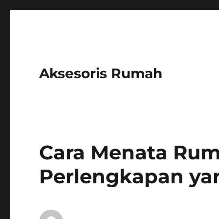
Aksesoris Rumah
Cara Menata Ru
Perlengkapan ya