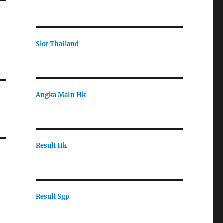
Slot Thailand
Angka Main Hk
Result Hk
Result Sgp