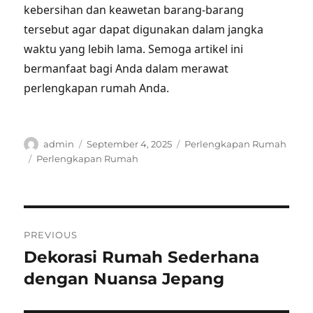
kebersihan dan keawetan barang-barang
tersebut agar dapat digunakan dalam jangka
waktu yang lebih lama. Semoga artikel ini
bermanfaat bagi Anda dalam merawat
perlengkapan rumah Anda.
Author
Posted
Categories
admin
September 4, 2025
Perlengkapan Rumah
on
Tags
Perlengkapan Rumah
Post
PREVIOUS
navigation
Dekorasi Rumah Sederhana
Previous
post:
dengan Nuansa Jepang