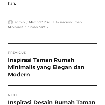
hari.
Author
Posted
Categories
admin
March 27, 2026
Aksesoris Rumah
on
Tags
Minimalis
rumah cantik
Post
PREVIOUS
navigation
Inspirasi Taman Rumah
Previous
post:
Minimalis yang Elegan dan
Modern
NEXT
Inspirasi Desain Rumah Taman
Next