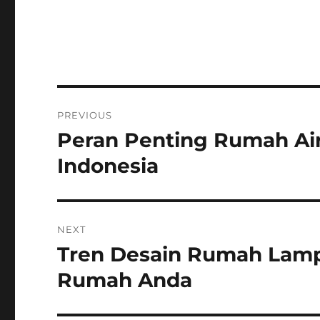
Post
PREVIOUS
navigation
Peran Penting Rumah Ai
Previous
post:
Indonesia
NEXT
Tren Desain Rumah Lampu
Next
post:
Rumah Anda