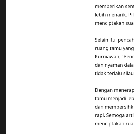
memberikan sent
lebih menarik. P
menciptakan su
Selain itu, penc
ruang tamu yang
Kurniawan, “Pen
dan nyaman dala
tidak terlalu si
Dengan menerapk
tamu menjadi le
dan membersihkan
rapi. Semoga art
menciptakan ru