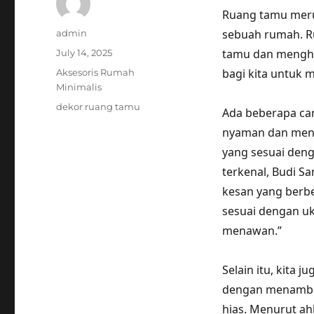
Ruang tamu meru
Author
sebuah rumah. R
admin
Posted
tamu dan mengha
July 14, 2025
on
Categories
bagi kita untuk
Aksesoris Rumah
Minimalis
Tags
dekor ruang tamu
Ada beberapa ca
nyaman dan mena
yang sesuai deng
terkenal, Budi S
kesan yang berb
sesuai dengan u
menawan.”
Selain itu, kita
dengan menambahk
hias. Menurut ahl