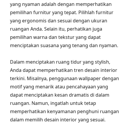
yang nyaman adalah dengan memperhatikan
pemilihan furnitur yang tepat. Pilihlah furnitur
yang ergonomis dan sesuai dengan ukuran
ruangan Anda. Selain itu, perhatikan juga
pemilihan warna dan tekstur yang dapat
menciptakan suasana yang tenang dan nyaman.
Dalam menciptakan ruang tidur yang stylish,
Anda dapat memperhatikan tren desain interior
terkini. Misalnya, penggunaan wallpaper dengan
motif yang menarik atau pencahayaan yang
dapat menciptakan kesan dramatis di dalam
ruangan. Namun, ingatlah untuk tetap
memperhatikan kenyamanan penghuni ruangan
dalam memilih desain interior yang sesuai.