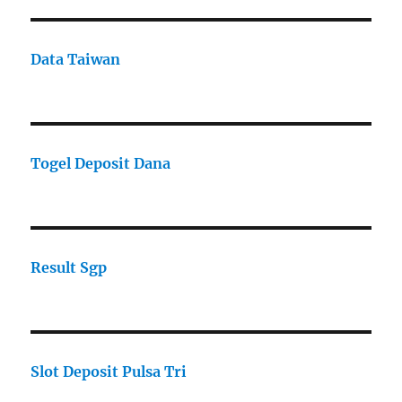
Data Taiwan
Togel Deposit Dana
Result Sgp
Slot Deposit Pulsa Tri