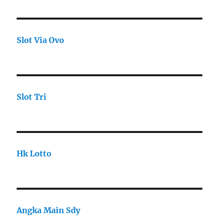
Slot Via Ovo
Slot Tri
Hk Lotto
Angka Main Sdy