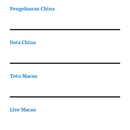
Pengeluaran China
Data China
Toto Macau
Live Macau