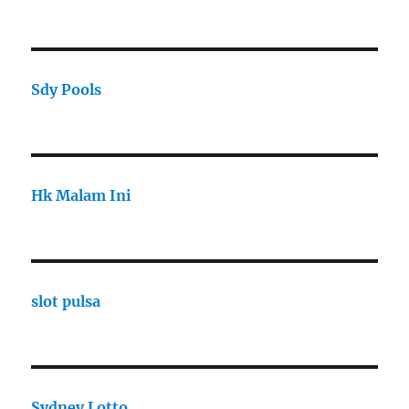
Sdy Pools
Hk Malam Ini
slot pulsa
Sydney Lotto