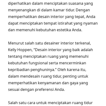
diperhatikan dalam menciptakan suasana yang
menyenangkan di dalam kamar tidur. Dengan
memperhatikan desain interior yang tepat, Anda
dapat menciptakan tempat istirahat yang nyaman
dan memenuhi kebutuhan estetika Anda.
Menurut salah satu desainer interior terkenal,
Kelly Hoppen, “Desain interior yang baik adalah
tentang menciptakan ruang yang memenuhi
kebutuhan fungsional serta mencerminkan
kepribadian penghuninya.” Oleh karena itu,
dalam mendesain ruang tidur, penting untuk
memperhatikan kenyamanan dan gaya yang
sesuai dengan preferensi Anda.
Salah satu cara untuk menciptakan ruang tidur