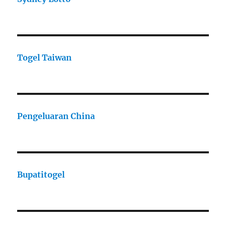
Togel Taiwan
Pengeluaran China
Bupatitogel