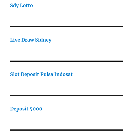
Sdy Lotto
Live Draw Sidney
Slot Deposit Pulsa Indosat
Deposit 5000