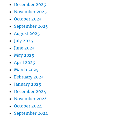
December 2025
November 2025
October 2025
September 2025
August 2025
July 2025
June 2025
May 2025
April 2025
March 2025
February 2025
January 2025
December 2024
November 2024
October 2024
September 2024