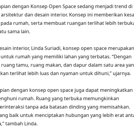
pian dengan Konsep Open Space sedang menjadi trend di
 arsitektur dan desain interior. Konsep ini memberikan kes
pada rumah, serta membuat ruangan terlihat lebih terbuk
tu sama lain.
sain interior, Linda Suriadi, konsep open space merupaka
t untuk rumah yang memiliki lahan yang terbatas. “Dengan
uang tamu, ruang makan, dan dapur dalam satu area ya
an terlihat lebih luas dan nyaman untuk dihuni,” ujarnya.
pian dengan konsep open space juga dapat meningkatkan
 penghuni rumah. Ruang yang terbuka memungkinkan
erinteraksi tanpa ada batasan dinding yang memisahkan.
 yang baik untuk menciptakan hubungan yang lebih erat ant
,” tambah Linda.