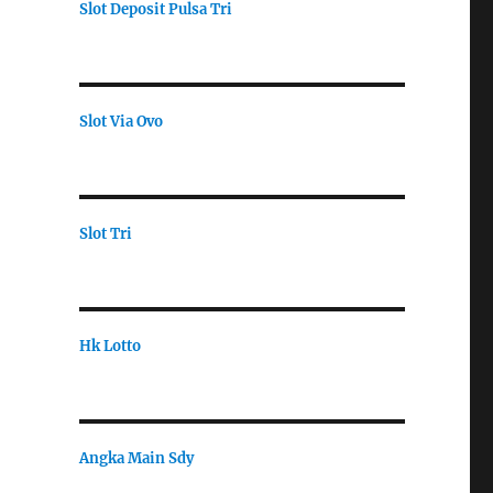
Slot Deposit Pulsa Tri
Slot Via Ovo
Slot Tri
Hk Lotto
Angka Main Sdy