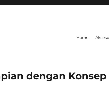
Home
Akseso
pian dengan Konsep