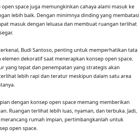
ep open space juga memungkinkan cahaya alami masuk ke
gan lebih baik. Dengan minimnya dinding yang membatasi
apat masuk dengan leluasa dan membuat ruangan terlihat
segar.
terkenal, Budi Santoso, penting untuk memperhatikan tata
an elemen dekoratif saat menerapkan konsep open space.
tur yang tepat dan penempatan yang strategis akan
rlihat lebih rapi dan teratur meskipun dalam satu area
atanya.
mpian dengan konsep open space memang memberikan
n. Ruangan terlihat lebih luas, nyaman, dan terbuka. Jadi,
g merancang rumah impian, pertimbangkanlah untuk
ep open space.