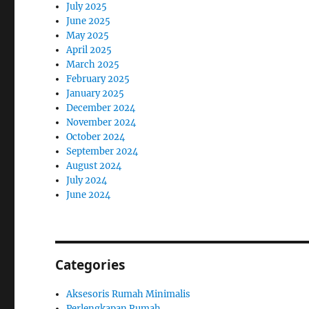
July 2025
June 2025
May 2025
April 2025
March 2025
February 2025
January 2025
December 2024
November 2024
October 2024
September 2024
August 2024
July 2024
June 2024
Categories
Aksesoris Rumah Minimalis
Perlengkapan Rumah