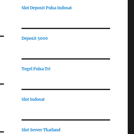
Slot Deposit Pulsa Indosat
Deposit 5000
Togel Pulsa Tri
Slot Indosat
Slot Server Thailand