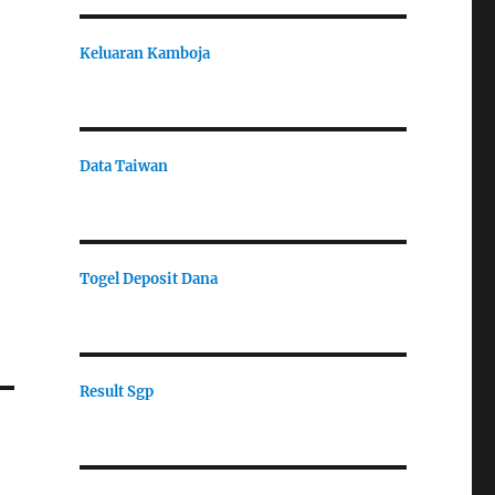
Keluaran Kamboja
Data Taiwan
Togel Deposit Dana
Result Sgp