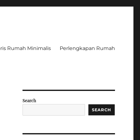
ris Rumah Minimalis
Perlengkapan Rumah
Search
SEARCH