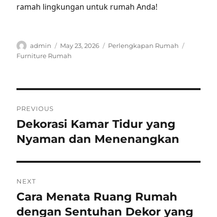
ramah lingkungan untuk rumah Anda!
Author
Posted
Categories
Tags
admin
May 23, 2026
Perlengkapan Rumah
on
Furniture Rumah
Post
PREVIOUS
navigation
Dekorasi Kamar Tidur yang
Previous
post:
Nyaman dan Menenangkan
NEXT
Cara Menata Ruang Rumah
Next
post:
dengan Sentuhan Dekor yang