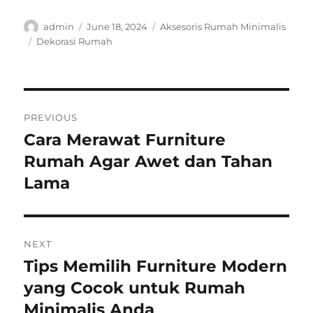
Author
Posted
Categories
admin
June 18, 2024
Aksesoris Rumah Minimalis
on
Tags
Dekorasi Rumah
Post
PREVIOUS
navigation
Cara Merawat Furniture
Previous
post:
Rumah Agar Awet dan Tahan
Lama
NEXT
Tips Memilih Furniture Modern
Next
post:
yang Cocok untuk Rumah
Minimalis Anda