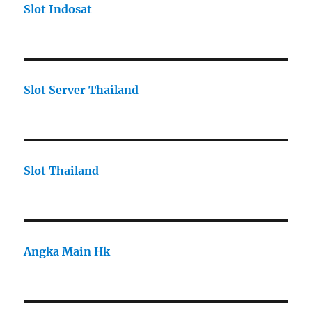
Slot Indosat
Slot Server Thailand
Slot Thailand
Angka Main Hk