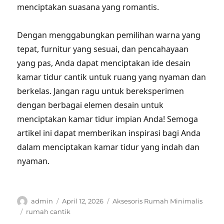
menciptakan suasana yang romantis.
Dengan menggabungkan pemilihan warna yang
tepat, furnitur yang sesuai, dan pencahayaan
yang pas, Anda dapat menciptakan ide desain
kamar tidur cantik untuk ruang yang nyaman dan
berkelas. Jangan ragu untuk bereksperimen
dengan berbagai elemen desain untuk
menciptakan kamar tidur impian Anda! Semoga
artikel ini dapat memberikan inspirasi bagi Anda
dalam menciptakan kamar tidur yang indah dan
nyaman.
Author
Posted
Categories
admin
April 12, 2026
Aksesoris Rumah Minimalis
on
Tags
rumah cantik