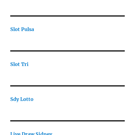
Slot Pulsa
Slot Tri
Sdy Lotto
Live Draw Sidney