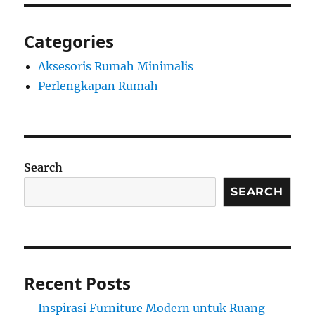
Categories
Aksesoris Rumah Minimalis
Perlengkapan Rumah
Search
SEARCH
Recent Posts
Inspirasi Furniture Modern untuk Ruang