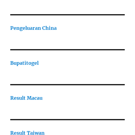
Pengeluaran China
Bupatitogel
Result Macau
Result Taiwan