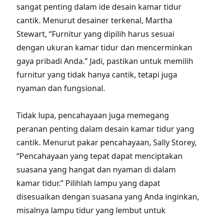
sangat penting dalam ide desain kamar tidur
cantik. Menurut desainer terkenal, Martha
Stewart, “Furnitur yang dipilih harus sesuai
dengan ukuran kamar tidur dan mencerminkan
gaya pribadi Anda.” Jadi, pastikan untuk memilih
furnitur yang tidak hanya cantik, tetapi juga
nyaman dan fungsional.
Tidak lupa, pencahayaan juga memegang
peranan penting dalam desain kamar tidur yang
cantik. Menurut pakar pencahayaan, Sally Storey,
“Pencahayaan yang tepat dapat menciptakan
suasana yang hangat dan nyaman di dalam
kamar tidur.” Pilihlah lampu yang dapat
disesuaikan dengan suasana yang Anda inginkan,
misalnya lampu tidur yang lembut untuk