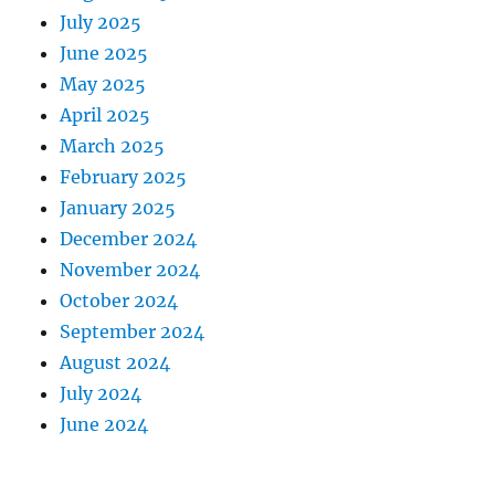
July 2025
June 2025
May 2025
April 2025
March 2025
February 2025
January 2025
December 2024
November 2024
October 2024
September 2024
August 2024
July 2024
June 2024