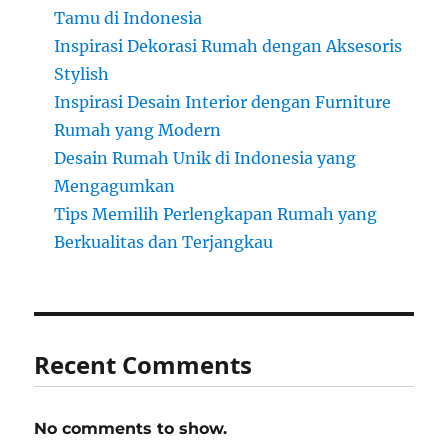
Tamu di Indonesia
Inspirasi Dekorasi Rumah dengan Aksesoris
Stylish
Inspirasi Desain Interior dengan Furniture
Rumah yang Modern
Desain Rumah Unik di Indonesia yang
Mengagumkan
Tips Memilih Perlengkapan Rumah yang
Berkualitas dan Terjangkau
Recent Comments
No comments to show.