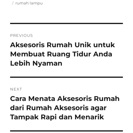
on
Tags
rumah lampu
Post
PREVIOUS
navigation
Aksesoris Rumah Unik untuk
Previous
post:
Membuat Ruang Tidur Anda
Lebih Nyaman
NEXT
Cara Menata Aksesoris Rumah
Next
post:
dari Rumah Aksesoris agar
Tampak Rapi dan Menarik