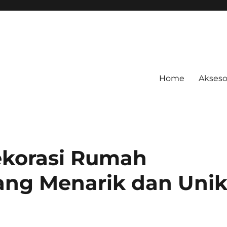
Home
Akseso
ekorasi Rumah
ng Menarik dan Uni