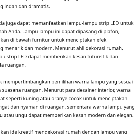
g indah dan dramatis.
nda juga dapat memanfaatkan lampu-lampu strip LED untuk
h Anda. Lampu-lampu ini dapat dipasang di plafon,
hkan di bawah furnitur untuk menciptakan efek
g menarik dan modern. Menurut ahli dekorasi rumah,
u strip LED dapat memberikan kesan futuristik dan
a ruangan.
uk mempertimbangkan pemilihan warna lampu yang sesuai
suasana ruangan. Menurut para desainer interior, warna
t seperti kuning atau oranye cocok untuk menciptakan
ngat dan nyaman di ruangan, sementara warna lampu yan
iru atau ungu dapat memberikan kesan modern dan elegan.
an ide kreatif mendekorasi rumah dengan lampu yang