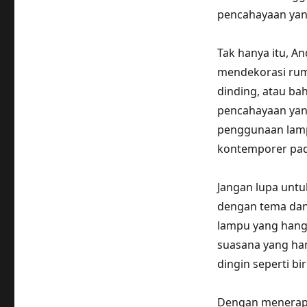
pencahayaan yan
Tak hanya itu, A
mendekorasi ruma
dinding, atau ba
pencahayaan yan
penggunaan lamp
kontemporer pad
Jangan lupa unt
dengan tema dan 
lampu yang hanga
suasana yang ha
dingin seperti b
Dengan menerapk