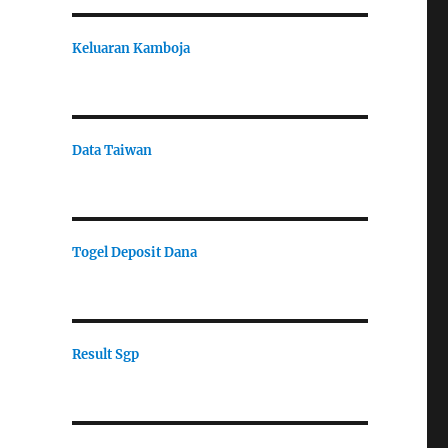
Keluaran Kamboja
Data Taiwan
Togel Deposit Dana
Result Sgp