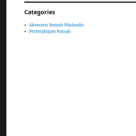
Categories
Aksesoris Rumah Minimalis
Perlengkapan Rumah