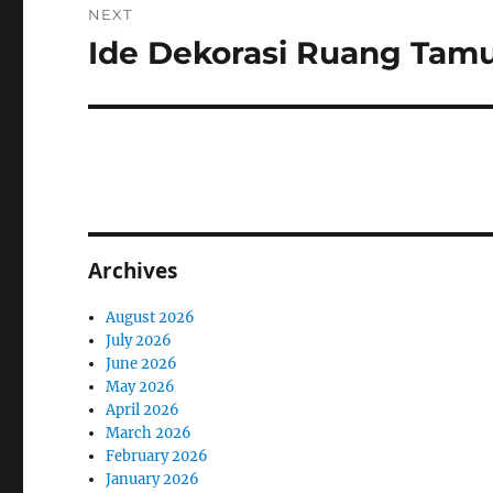
NEXT
Ide Dekorasi Ruang Tamu
Next
post:
Archives
August 2026
July 2026
June 2026
May 2026
April 2026
March 2026
February 2026
January 2026