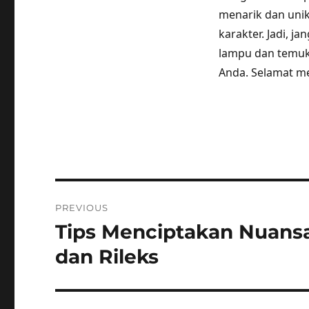
menarik dan uni
karakter. Jadi, 
lampu dan temuka
Anda. Selamat m
Post
PREVIOUS
navigation
Tips Menciptakan Nuans
Previous
post:
dan Rileks