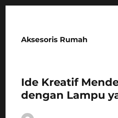
Aksesoris Rumah
Ide Kreatif Mend
dengan Lampu ya