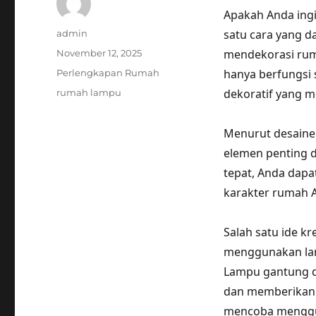
Apakah Anda ing
Author
satu cara yang d
admin
Posted
mendekorasi rum
November 12, 2025
on
Categories
hanya berfungsi 
Perlengkapan Rumah
Tags
dekoratif yang 
rumah lampu
Menurut desainer 
elemen penting 
tepat, Anda dapa
karakter rumah 
Salah satu ide k
menggunakan lam
Lampu gantung d
dan memberikan 
mencoba menggu