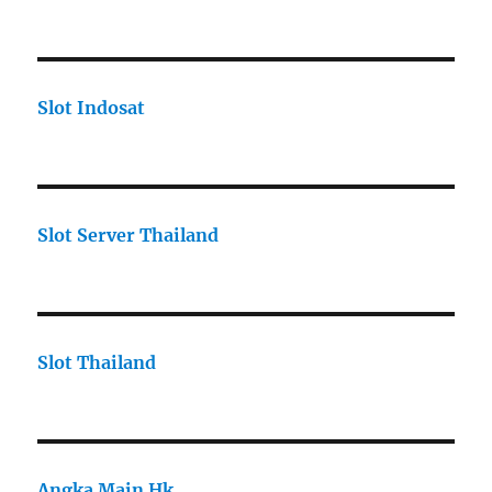
Slot Indosat
Slot Server Thailand
Slot Thailand
Angka Main Hk