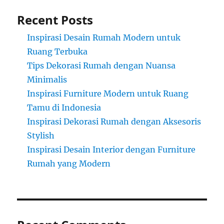
Recent Posts
Inspirasi Desain Rumah Modern untuk
Ruang Terbuka
Tips Dekorasi Rumah dengan Nuansa
Minimalis
Inspirasi Furniture Modern untuk Ruang
Tamu di Indonesia
Inspirasi Dekorasi Rumah dengan Aksesoris
Stylish
Inspirasi Desain Interior dengan Furniture
Rumah yang Modern