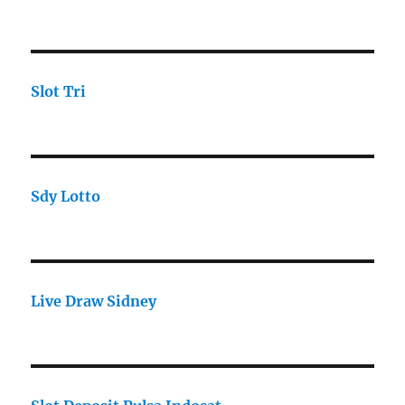
Slot Tri
Sdy Lotto
Live Draw Sidney