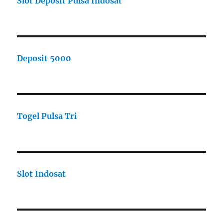
Slot Deposit Pulsa Indosat
Deposit 5000
Togel Pulsa Tri
Slot Indosat