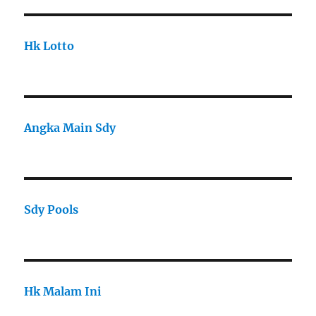
Hk Lotto
Angka Main Sdy
Sdy Pools
Hk Malam Ini