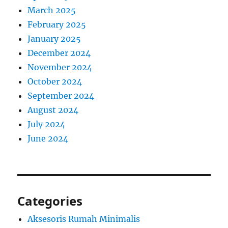
March 2025
February 2025
January 2025
December 2024
November 2024
October 2024
September 2024
August 2024
July 2024
June 2024
Categories
Aksesoris Rumah Minimalis