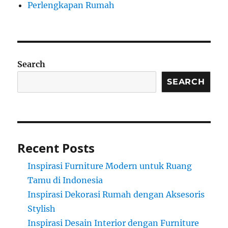
Perlengkapan Rumah
Search
SEARCH
Recent Posts
Inspirasi Furniture Modern untuk Ruang
Tamu di Indonesia
Inspirasi Dekorasi Rumah dengan Aksesoris
Stylish
Inspirasi Desain Interior dengan Furniture