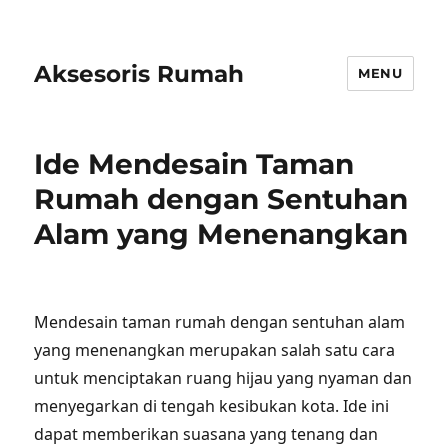
Aksesoris Rumah
MENU
Ide Mendesain Taman
Rumah dengan Sentuhan
Alam yang Menenangkan
Mendesain taman rumah dengan sentuhan alam
yang menenangkan merupakan salah satu cara
untuk menciptakan ruang hijau yang nyaman dan
menyegarkan di tengah kesibukan kota. Ide ini
dapat memberikan suasana yang tenang dan