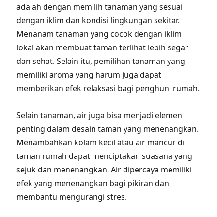
adalah dengan memilih tanaman yang sesuai
dengan iklim dan kondisi lingkungan sekitar.
Menanam tanaman yang cocok dengan iklim
lokal akan membuat taman terlihat lebih segar
dan sehat. Selain itu, pemilihan tanaman yang
memiliki aroma yang harum juga dapat
memberikan efek relaksasi bagi penghuni rumah.
Selain tanaman, air juga bisa menjadi elemen
penting dalam desain taman yang menenangkan.
Menambahkan kolam kecil atau air mancur di
taman rumah dapat menciptakan suasana yang
sejuk dan menenangkan. Air dipercaya memiliki
efek yang menenangkan bagi pikiran dan
membantu mengurangi stres.