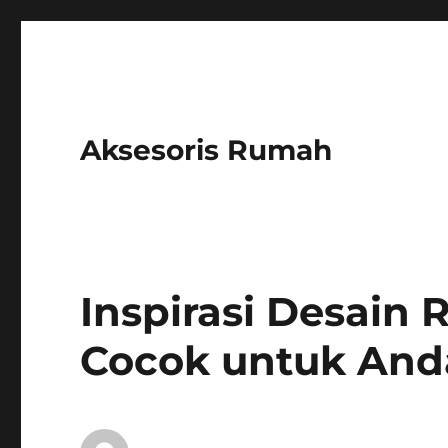
Aksesoris Rumah
Inspirasi Desain
Cocok untuk And