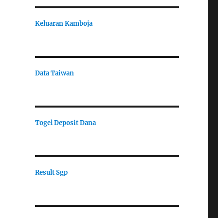
Keluaran Kamboja
Data Taiwan
Togel Deposit Dana
Result Sgp