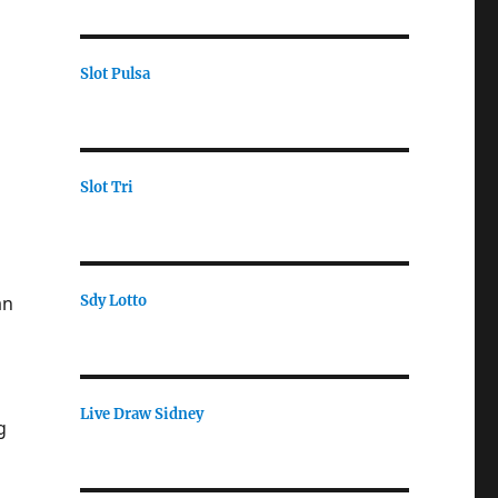
Slot Pulsa
Slot Tri
Sdy Lotto
an
Live Draw Sidney
g