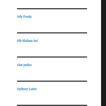
Sdy Pools
Hk Malam Ini
slot pulsa
Sydney Lotto