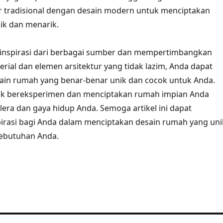
r tradisional dengan desain modern untuk menciptakan
ik dan menarik.
inspirasi dari berbagai sumber dan mempertimbangkan
ial dan elemen arsitektur yang tidak lazim, Anda dapat
ain rumah yang benar-benar unik dan cocok untuk Anda.
uk bereksperimen dan menciptakan rumah impian Anda
lera dan gaya hidup Anda. Semoga artikel ini dapat
irasi bagi Anda dalam menciptakan desain rumah yang uni
ebutuhan Anda.