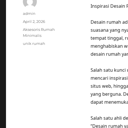
Inspirasi Desai
Author
admin
Posted
Desain rumah ada
April 2, 2026
on
Categories
suasana yang ny
Aksesoris Rumah
Minimalis
tempat tinggal, 
Tags
unik rumah
menghabiskan wa
desain rumah ya
Salah satu kunc
mencari inspirasi
situs web, hingg
yang berguna. D
dapat menemukan
Salah satu ahli d
“Desain rumah ya