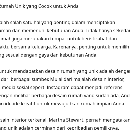
n Rumah Unik yang Cocok untuk Anda
lah salah satu hal yang penting dalam menciptakan
aman dan memenuhi kebutuhan Anda. Tidak hanya sekeda
rumah juga merupakan tempat untuk beristirahat dan
ktu bersama keluarga. Karenanya, penting untuk memilih
ng sesuai dengan gaya dan kebutuhan Anda.
i untuk mendapatkan desain rumah yang unik adalah denga
 dari berbagai sumber. Mulai dari majalah desain interior,
a media sosial seperti Instagram dapat menjadi referensi
engan melihat berbagai desain rumah yang sudah ada, And
 ide-ide kreatif untuk mewujudkan rumah impian Anda.
esain interior terkenal, Martha Stewart, pernah mengatakan
ng unik adalah cerminan dari kepribadian pemiliknya.