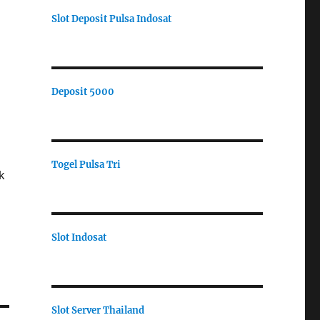
Slot Deposit Pulsa Indosat
Deposit 5000
Togel Pulsa Tri
k
Slot Indosat
Slot Server Thailand