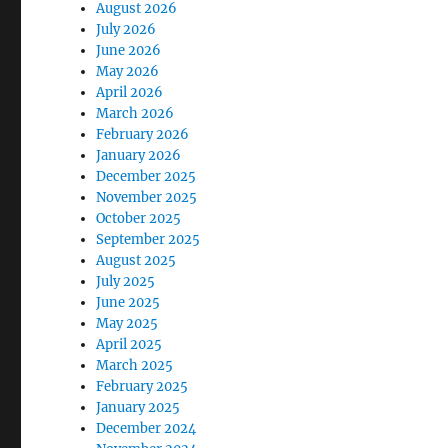
August 2026
July 2026
June 2026
May 2026
April 2026
March 2026
February 2026
January 2026
December 2025
November 2025
October 2025
September 2025
August 2025
July 2025
June 2025
May 2025
April 2025
March 2025
February 2025
January 2025
December 2024