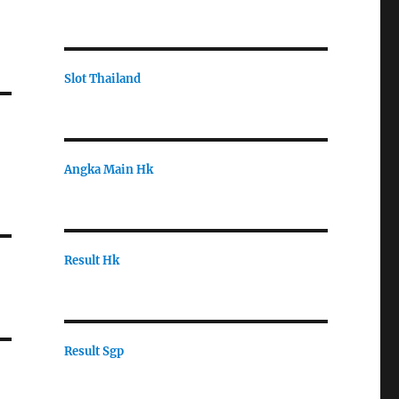
Slot Thailand
Angka Main Hk
Result Hk
Result Sgp