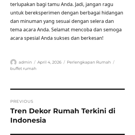
terlupakan bagi tamu Anda. Jadi, jangan ragu
untuk bereksperimen dengan berbagai hidangan
dan minuman yang sesuai dengan selera dan
tema acara Anda. Selamat mencoba dan semoga
acara spesial Anda sukses dan berkesan!
Author
Posted
Categories
Tags
admin
April 4, 2026
Perlengkapan Rumah
on
buffet rumah
Post
PREVIOUS
navigation
Tren Dekor Rumah Terkini di
Previous
post:
Indonesia