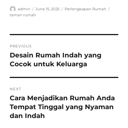
Author
Posted
Categories
Tags
admin
June 15, 2025
Perlengkapan Rumah
on
taman rumah
Post
PREVIOUS
navigation
Desain Rumah Indah yang
Previous
post:
Cocok untuk Keluarga
NEXT
Cara Menjadikan Rumah Anda
Next
post:
Tempat Tinggal yang Nyaman
dan Indah