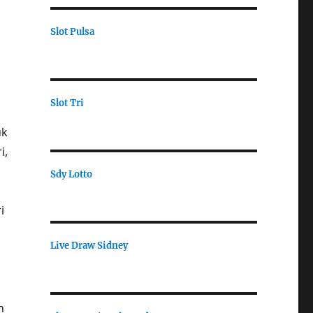
Slot Pulsa
Slot Tri
uk
i,
Sdy Lotto
i
Live Draw Sidney
n