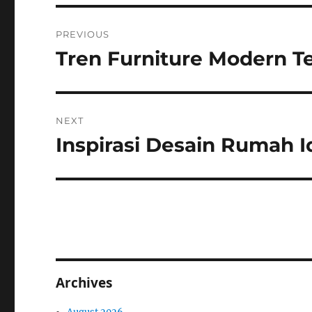
Post
PREVIOUS
navigation
Tren Furniture Modern Te
Previous
post:
NEXT
Inspirasi Desain Rumah
Next
post:
Archives