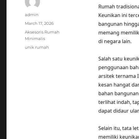
Rumah tradisiona
Author
Keunikan ini terc
admin
Posted
bangunan hingga 
March 17, 2026
on
Categories
memang memiliki 
Aksesoris Rumah
Minimalis
di negara lain.
Tags
unik rumah
Salah satu keuni
penggunaan baha
arsitek ternama 
kesan hangat da
bahan bangunan 
terlihat indah, 
dapat didaur ula
Selain itu, tata 
memiliki keunikan