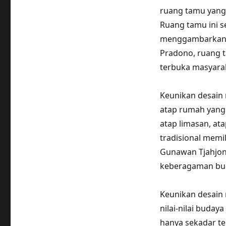
ruang tamu yang
Ruang tamu ini s
menggambarkan ke
Pradono, ruang 
terbuka masyarak
Keunikan desain r
atap rumah yang
atap limasan, ata
tradisional memil
Gunawan Tjahjono
keberagaman bud
Keunikan desain 
nilai-nilai buda
hanya sekadar te