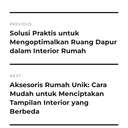
Post
PREVIOUS
navigation
Solusi Praktis untuk
Previous
post:
Mengoptimalkan Ruang Dapur
dalam Interior Rumah
NEXT
Aksesoris Rumah Unik: Cara
Next
post:
Mudah untuk Menciptakan
Tampilan Interior yang
Berbeda