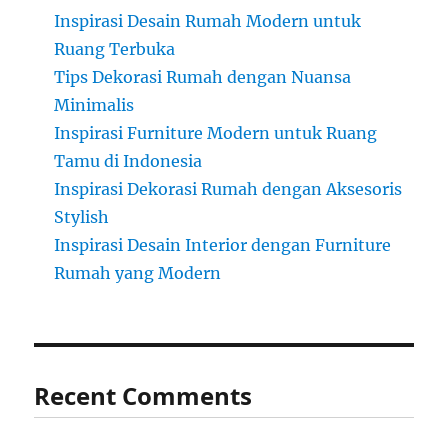
Inspirasi Desain Rumah Modern untuk
Ruang Terbuka
Tips Dekorasi Rumah dengan Nuansa
Minimalis
Inspirasi Furniture Modern untuk Ruang
Tamu di Indonesia
Inspirasi Dekorasi Rumah dengan Aksesoris
Stylish
Inspirasi Desain Interior dengan Furniture
Rumah yang Modern
Recent Comments