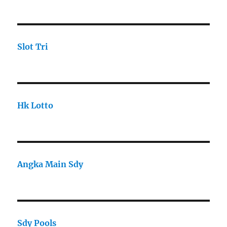
Slot Tri
Hk Lotto
Angka Main Sdy
Sdy Pools