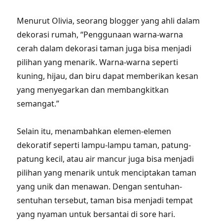
Menurut Olivia, seorang blogger yang ahli dalam
dekorasi rumah, “Penggunaan warna-warna
cerah dalam dekorasi taman juga bisa menjadi
pilihan yang menarik. Warna-warna seperti
kuning, hijau, dan biru dapat memberikan kesan
yang menyegarkan dan membangkitkan
semangat.”
Selain itu, menambahkan elemen-elemen
dekoratif seperti lampu-lampu taman, patung-
patung kecil, atau air mancur juga bisa menjadi
pilihan yang menarik untuk menciptakan taman
yang unik dan menawan. Dengan sentuhan-
sentuhan tersebut, taman bisa menjadi tempat
yang nyaman untuk bersantai di sore hari.