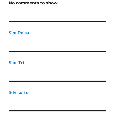
No comments to show.
Slot Pulsa
Slot Tri
Sdy Lotto