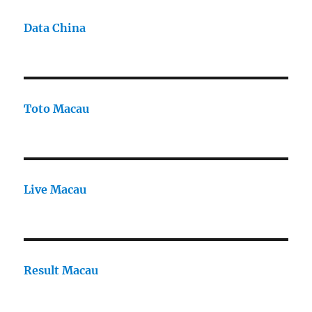
Data China
Toto Macau
Live Macau
Result Macau