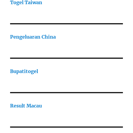
Togel Taiwan
Pengeluaran China
Bupatitogel
Result Macau