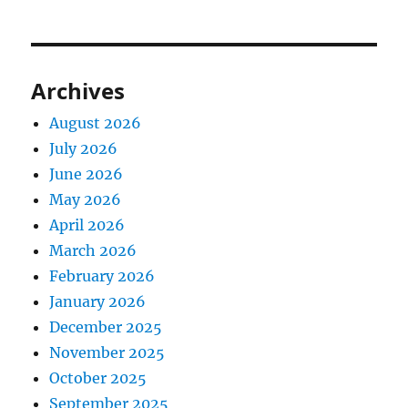
Archives
August 2026
July 2026
June 2026
May 2026
April 2026
March 2026
February 2026
January 2026
December 2025
November 2025
October 2025
September 2025