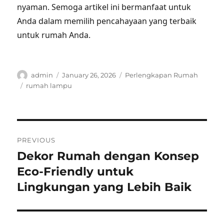
nyaman. Semoga artikel ini bermanfaat untuk
Anda dalam memilih pencahayaan yang terbaik
untuk rumah Anda.
Author
Posted
Categories
admin
January 26, 2026
Perlengkapan Rumah
on
Tags
rumah lampu
Post
PREVIOUS
navigation
Dekor Rumah dengan Konsep
Previous
post:
Eco-Friendly untuk
Lingkungan yang Lebih Baik