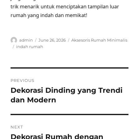
trik menarik untuk menciptakan tampilan luar
rumah yang indah dan memikat!
Author
Posted
Categories
admin
June 26, 2026
Aksesoris Rumah Minimalis
on
Tags
indah rumah
Post
PREVIOUS
navigation
Dekorasi Dinding yang Trendi
Previous
post:
dan Modern
NEXT
Dekorasi Rumah dengan
Next