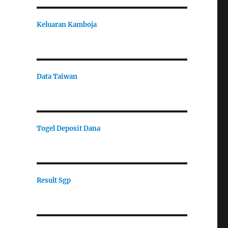
Keluaran Kamboja
Data Taiwan
Togel Deposit Dana
Result Sgp