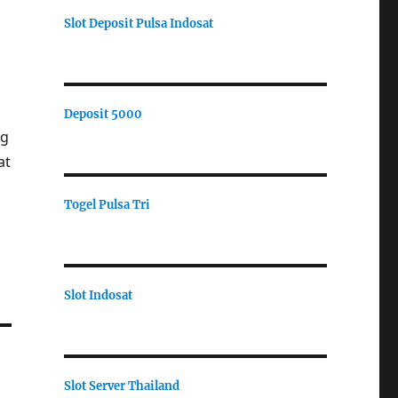
Slot Deposit Pulsa Indosat
Deposit 5000
ng
at
Togel Pulsa Tri
Slot Indosat
Slot Server Thailand