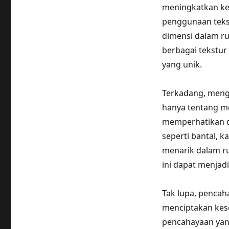
meningkatkan ke
penggunaan teks
dimensi dalam r
berbagai tekstur
yang unik.
Terkadang, meng
hanya tentang me
memperhatikan de
seperti bantal, 
menarik dalam ru
ini dapat menjad
Tak lupa, pencah
menciptakan kes
pencahayaan yan