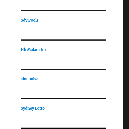
Sdy Pools
Hk Malam Ini
slot pulsa
Sydney Lotto