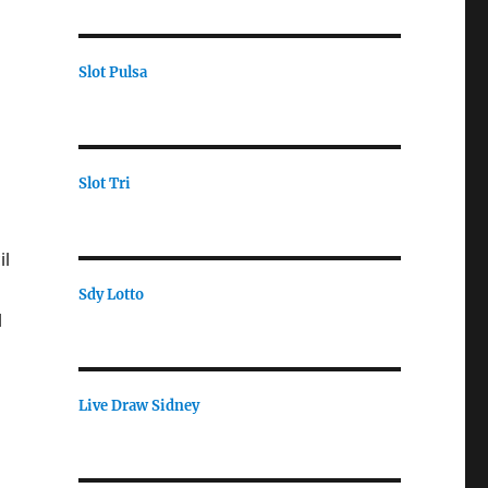
n
Slot Pulsa
Slot Tri
il
Sdy Lotto
l
Live Draw Sidney