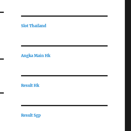
Slot Thailand
Angka Main Hk
Result Hk
Result Sgp