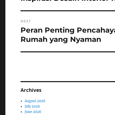
post:
NEXT
Peran Penting Pencahaya
Next
post:
Rumah yang Nyaman
Archives
August 2026
July 2026
June 2026