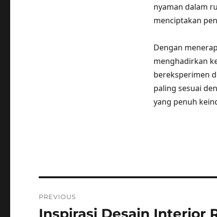
nyaman dalam ru
menciptakan pen
Dengan menerapka
menghadirkan ke
bereksperimen d
paling sesuai d
yang penuh kein
Post
PREVIOUS
navigation
Inspirasi Desain Interio
Previous