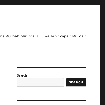
ris Rumah Minimalis
Perlengkapan Rumah
Search
SEARCH