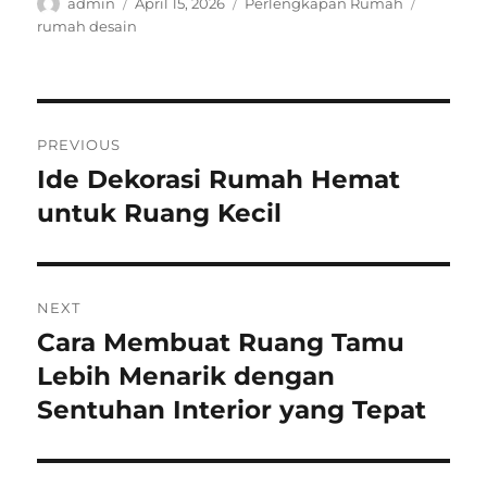
Author
Posted
Categories
Tags
admin
April 15, 2026
Perlengkapan Rumah
on
rumah desain
Post
PREVIOUS
navigation
Ide Dekorasi Rumah Hemat
Previous
post:
untuk Ruang Kecil
NEXT
Cara Membuat Ruang Tamu
Next
post:
Lebih Menarik dengan
Sentuhan Interior yang Tepat