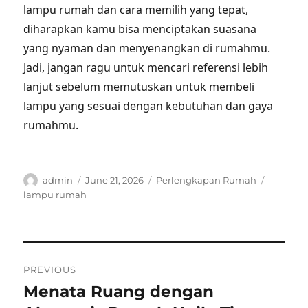
lampu rumah dan cara memilih yang tepat,
diharapkan kamu bisa menciptakan suasana
yang nyaman dan menyenangkan di rumahmu.
Jadi, jangan ragu untuk mencari referensi lebih
lanjut sebelum memutuskan untuk membeli
lampu yang sesuai dengan kebutuhan dan gaya
rumahmu.
Author
Posted
Categories
Tags
admin
June 21, 2026
Perlengkapan Rumah
on
lampu rumah
Post
PREVIOUS
navigation
Menata Ruang dengan
Previous