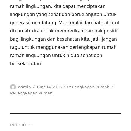
ramah lingkungan, kita dapat menciptakan
lingkungan yang sehat dan berkelanjutan untuk
generasi mendatang. Mari mulai dari hal-hal kecil
di rumah kita untuk memberikan dampak positif
bagi lingkungan dan kesehatan kita. Jadi, jangan
ragu untuk menggunakan perlengkapan rumah
ramah lingkungan untuk hidup sehat dan
berkelanjutan.
Author
Posted
Categories
Tags
admin
June 14, 2026
Perlengkapan Rumah
on
Perlengkapan Rumah
Post
PREVIOUS