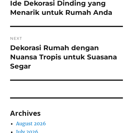
navigation
Ide Dekorasi Dinding yang
Previous
post:
Menarik untuk Rumah Anda
NEXT
Dekorasi Rumah dengan
Next
post:
Nuansa Tropis untuk Suasana
Segar
Archives
August 2026
July 2026