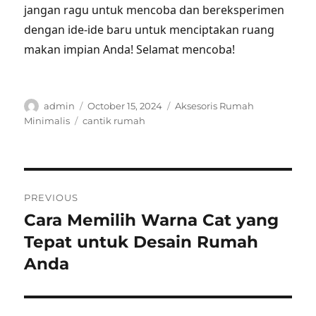
jangan ragu untuk mencoba dan bereksperimen
dengan ide-ide baru untuk menciptakan ruang
makan impian Anda! Selamat mencoba!
Author
Posted
Categories
admin
October 15, 2024
Aksesoris Rumah
on
Tags
Minimalis
cantik rumah
Post
PREVIOUS
navigation
Cara Memilih Warna Cat yang
Previous
post:
Tepat untuk Desain Rumah
Anda