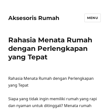
Aksesoris Rumah
MENU
Rahasia Menata Rumah
dengan Perlengkapan
yang Tepat
Rahasia Menata Rumah dengan Perlengkapan
yang Tepat
Siapa yang tidak ingin memiliki rumah yang rapi
dan nyaman untuk ditinggali? Menata rumah