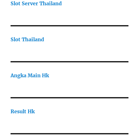
Slot Server Thailand
Slot Thailand
Angka Main Hk
Result Hk