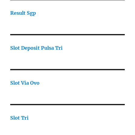
Result Sgp
Slot Deposit Pulsa Tri
Slot Via Ovo
Slot Tri