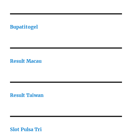
Bupatitogel
Result Macau
Result Taiwan
Slot Pulsa Tri