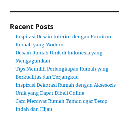
Recent Posts
Inspirasi Desain Interior dengan Furniture
Rumah yang Modern
Desain Rumah Unik di Indonesia yang
Mengagumkan
Tips Memilih Perlengkapan Rumah yang
Berkualitas dan Terjangkau
Inspirasi Dekorasi Rumah dengan Aksesoris
Unik yang Dapat Dibeli Online
Cara Merawat Rumah Taman agar Tetap
Indah dan Hijau