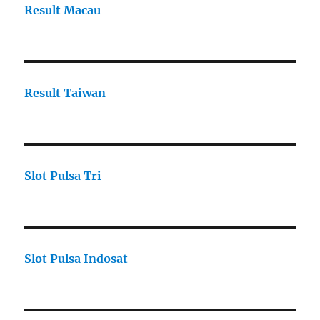
Result Macau
Result Taiwan
Slot Pulsa Tri
Slot Pulsa Indosat