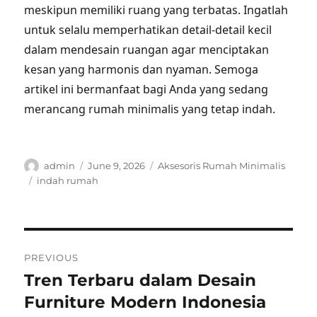
meskipun memiliki ruang yang terbatas. Ingatlah
untuk selalu memperhatikan detail-detail kecil
dalam mendesain ruangan agar menciptakan
kesan yang harmonis dan nyaman. Semoga
artikel ini bermanfaat bagi Anda yang sedang
merancang rumah minimalis yang tetap indah.
Author
Posted
Categories
admin
June 9, 2026
Aksesoris Rumah Minimalis
on
Tags
indah rumah
Post
PREVIOUS
navigation
Tren Terbaru dalam Desain
Previous
post:
Furniture Modern Indonesia