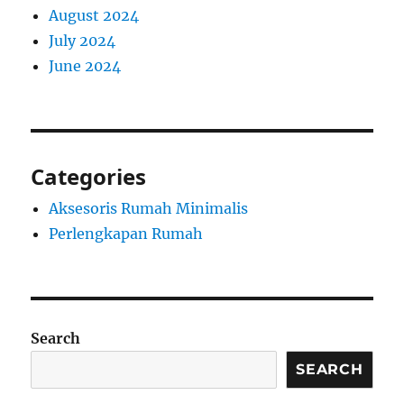
August 2024
July 2024
June 2024
Categories
Aksesoris Rumah Minimalis
Perlengkapan Rumah
Search
SEARCH