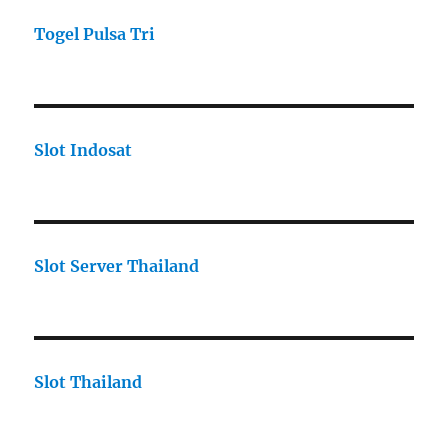
Togel Pulsa Tri
Slot Indosat
Slot Server Thailand
Slot Thailand