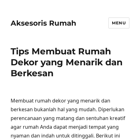
Aksesoris Rumah
MENU
Tips Membuat Rumah
Dekor yang Menarik dan
Berkesan
Membuat rumah dekor yang menarik dan
berkesan bukanlah hal yang mudah. Diperlukan
perencanaan yang matang dan sentuhan kreatif
agar rumah Anda dapat menjadi tempat yang
nyaman dan indah untuk ditinggali. Berikut ini