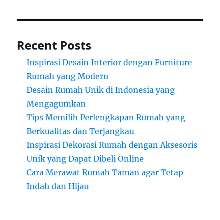
Recent Posts
Inspirasi Desain Interior dengan Furniture
Rumah yang Modern
Desain Rumah Unik di Indonesia yang
Mengagumkan
Tips Memilih Perlengkapan Rumah yang
Berkualitas dan Terjangkau
Inspirasi Dekorasi Rumah dengan Aksesoris
Unik yang Dapat Dibeli Online
Cara Merawat Rumah Taman agar Tetap
Indah dan Hijau