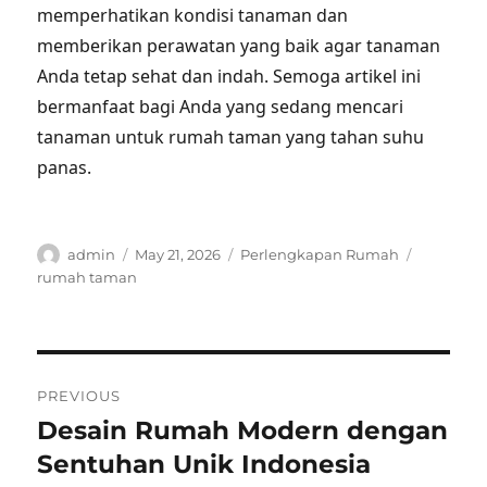
memperhatikan kondisi tanaman dan
memberikan perawatan yang baik agar tanaman
Anda tetap sehat dan indah. Semoga artikel ini
bermanfaat bagi Anda yang sedang mencari
tanaman untuk rumah taman yang tahan suhu
panas.
Author
Posted
Categories
Tags
admin
May 21, 2026
Perlengkapan Rumah
on
rumah taman
Post
PREVIOUS
navigation
Desain Rumah Modern dengan
Previous
post:
Sentuhan Unik Indonesia