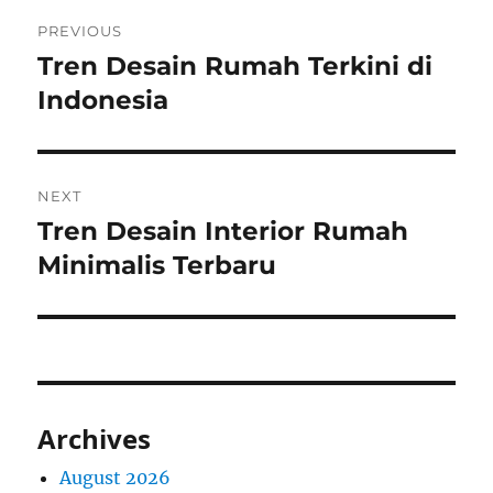
Post
PREVIOUS
navigation
Tren Desain Rumah Terkini di
Previous
post:
Indonesia
NEXT
Tren Desain Interior Rumah
Next
post:
Minimalis Terbaru
Archives
August 2026