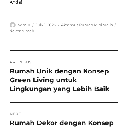
Anda!
Author
Posted
Categories
Tags
admin
July 1, 2026
Aksesoris Rumah Minimalis
on
dekor rumah
Post
PREVIOUS
navigation
Rumah Unik dengan Konsep
Previous
post:
Green Living untuk
Lingkungan yang Lebih Baik
NEXT
Rumah Dekor dengan Konsep
Next