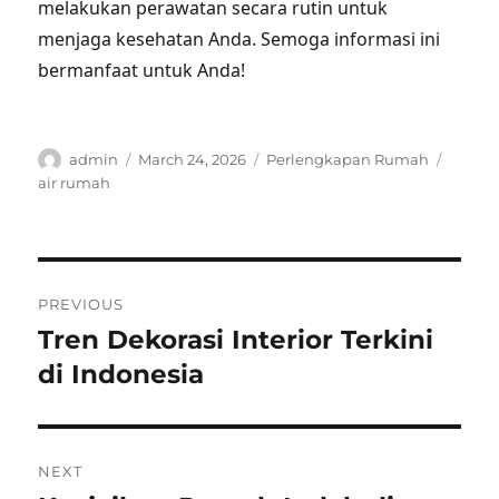
melakukan perawatan secara rutin untuk
menjaga kesehatan Anda. Semoga informasi ini
bermanfaat untuk Anda!
Author
Posted
Categories
Tags
admin
March 24, 2026
Perlengkapan Rumah
on
air rumah
Post
PREVIOUS
navigation
Tren Dekorasi Interior Terkini
Previous
post:
di Indonesia
NEXT