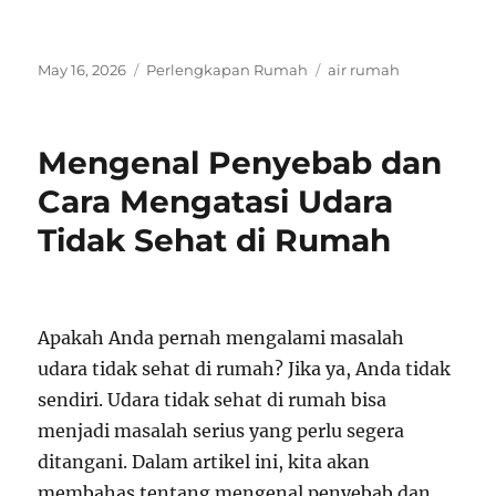
Posted
Categories
Tags
May 16, 2026
Perlengkapan Rumah
air rumah
on
Mengenal Penyebab dan
Cara Mengatasi Udara
Tidak Sehat di Rumah
Apakah Anda pernah mengalami masalah
udara tidak sehat di rumah? Jika ya, Anda tidak
sendiri. Udara tidak sehat di rumah bisa
menjadi masalah serius yang perlu segera
ditangani. Dalam artikel ini, kita akan
membahas tentang mengenal penyebab dan