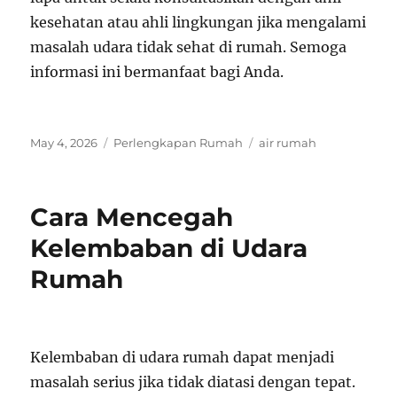
kesehatan atau ahli lingkungan jika mengalami
masalah udara tidak sehat di rumah. Semoga
informasi ini bermanfaat bagi Anda.
Posted
Categories
Tags
May 4, 2026
Perlengkapan Rumah
air rumah
on
Cara Mencegah
Kelembaban di Udara
Rumah
Kelembaban di udara rumah dapat menjadi
masalah serius jika tidak diatasi dengan tepat.