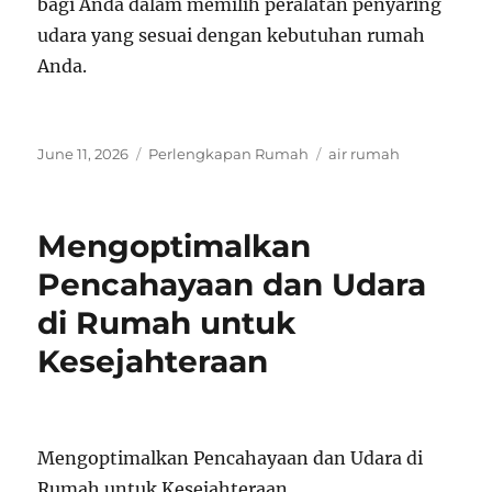
bagi Anda dalam memilih peralatan penyaring
udara yang sesuai dengan kebutuhan rumah
Anda.
Posted
Categories
Tags
June 11, 2026
Perlengkapan Rumah
air rumah
on
Mengoptimalkan
Pencahayaan dan Udara
di Rumah untuk
Kesejahteraan
Mengoptimalkan Pencahayaan dan Udara di
Rumah untuk Kesejahteraan