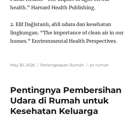
health.” Harvard Health Publishing.
2. Elif Dağistanlı, ahli udara dan kesehatan
lingkungan. “The importance of clean air in our
homes.” Environmental Health Perspectives.
Posted
Categories
Tags
May 30, 2026
Perlengkapan Rumah
air rumah
on
Pentingnya Pembersihan
Udara di Rumah untuk
Kesehatan Keluarga